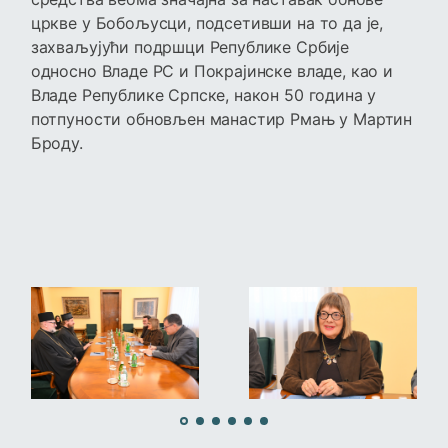
цркве у Бобољусци, подсетивши на то да је,
захваљујући подршци Републике Србије
односно Владе РС и Покрајинске владе, као и
Владе Републике Српске, након 50 година у
потпуности обновљен манастир Рмањ у Мартин
Броду.