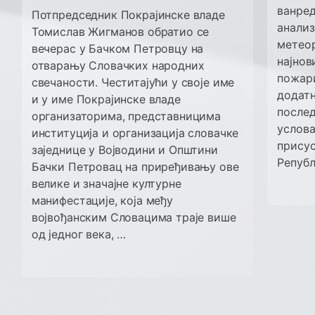
ванред
Потпредседник Покрајинске владе
анализ
Томислав Жигманов обратио се
метеор
вечерас у Бачком Петровцу на
најнов
отварању Словачких народних
пожари
свечаности. Честитајући у своје име
додатн
и у име Покрајинске владе
после
организаторима, представницима
услова
институција и организација словачке
присус
заједнице у Војводини и Општини
Републ
Бачки Петровац на приређивању ове
велике и значајне културне
манифестације, која међу
војвођанским Словацима траје више
од једног века, …