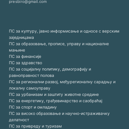
presbiro@gmail.com
ПС за културу, јавно информисање и односе с верским
заједницама
ПС за образовање, прописе, управу и националне
мањине
ПС за финансије
ПС за здравство
ПС за социјалну политику, демографију и
равноправност полова
ПС за регионални развој, међурегионалну сарадњу и
локалну самоуправу
ПС за урбанизам и заштиту животне средине
ПС за енергетику, грађевинарство и саобраћај
ПС за спорт и омладину
ПС за високо образовање и научно-истраживачку
делатност
ПС за привреду и туризам