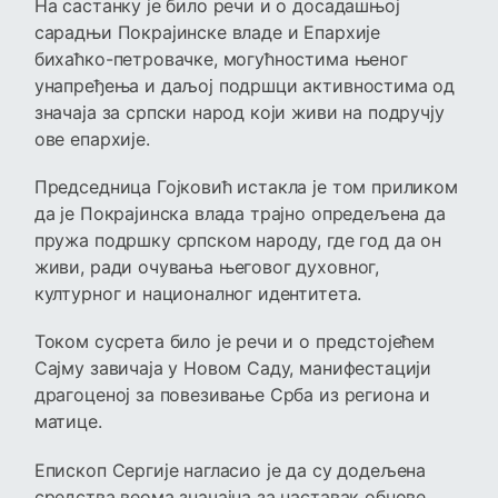
На састанку је било речи и о досадашњој
сарадњи Покрајинске владе и Епархије
бихаћко-петровачке, могућностима њеног
унапређења и даљој подршци активностима од
значаја за српски народ који живи на подручју
ове епархије.
Председница Гојковић истакла је том приликом
да је Покрајинска влада трајно опредељена да
пружа подршку српском народу, где год да он
живи, ради очувања његовог духовног,
културног и националног идентитета.
Током сусрета било је речи и о предстојећем
Сајму завичаја у Новом Саду, манифестацији
драгоценој за повезивање Срба из региона и
матице.
Епископ Сергије нагласио је да су додељена
средства веома значајна за наставак обнове