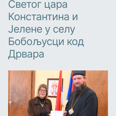
Светог цара
Константина и
Јелене у селу
Бобољусци код
Дрвара