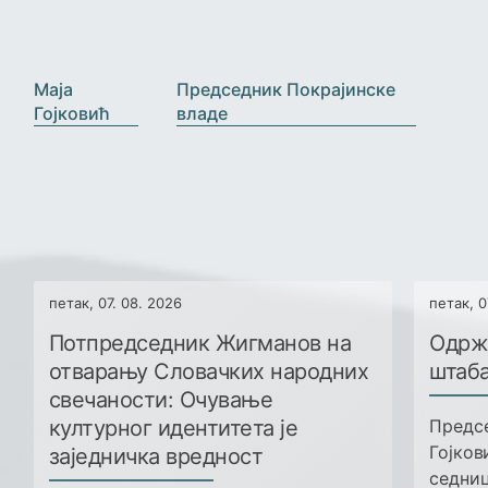
›
‹
Маја
Председник Покрајинске
Гојковић
владе
петак, 07. 08. 2026
петак, 0
Потпредседник Жигманов на
Одрж
отварању Словачких народних
штаба
свечаности: Очување
културног идентитета је
Предсе
Гојков
заједничка вредност
седниц