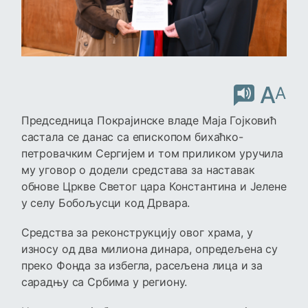
A
A
Председница Покрајинске владе Маја Гојковић
састала се данас са епископом бихаћко-
петровачким Сергијем и том приликом уручила
му уговор о додели средстава за наставак
обнове Цркве Светог цара Константина и Јелене
у селу Бобољусци код Дрвара.
Средства за реконструкцију овог храма, у
износу од два милиона динара, опредељена су
преко Фонда за избегла, расељена лица и за
сарадњу са Србима у региону.