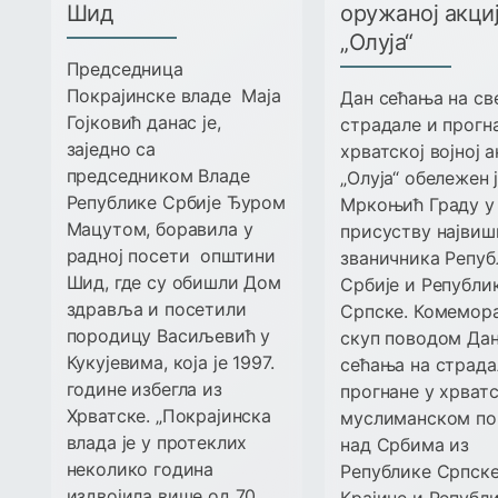
Шид
оружаној акци
„Олуја“
Председница
Покрајинске владе Маја
Дан сећања на св
Гојковић данас је,
страдале и прогн
заједно са
хрватској војној 
председником Владе
„Олуја“ обележен ј
Републике Србије Ђуром
Мркоњић Граду у
Мацутом, боравила у
присуству највиш
радној посети општини
званичника Репуб
Шид, где су обишли Дом
Србије и Републи
здравља и посетили
Српске. Комемор
породицу Васиљевић у
скуп поводом Да
Кукујевима, која је 1997.
сећања на страда
године избегла из
прогнане у хрват
Хрватске. „Покрајинска
муслиманском по
влада је у протеклих
над Србима из
неколико година
Републике Српск
издвојила више од 70