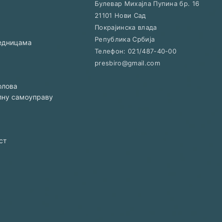
Булевар Михајла Пупина бр. 16
21101
Нови Сад
Покрајинска влада
Република Србија
једницама
Телефон:
021/487-40-00
presbiro@gmail.com
олова
алну самоуправу
ст