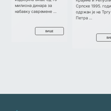
Крајине и Републ
милиона динара за
Српске 1995. год
набавку савремене …
одржан је на Трг
Петра …
ВИШЕ
ВИ