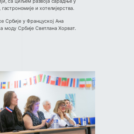
ји, са циљем развоја сарадње у
 гастрономије и хотелијерства.
е Србије у Француској Ана
 моду Србије Светлана Хорват.