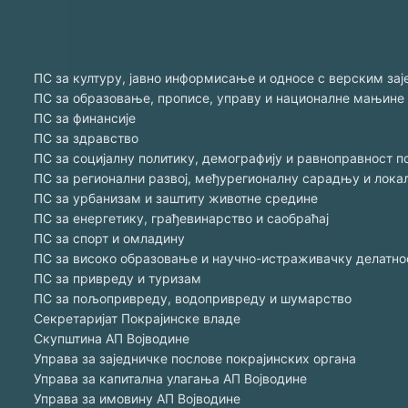
ПС за културу, јавно информисање и односе с верским за
ПС за образовање, прописе, управу и националне мањине
ПС за финансије
ПС за здравство
ПС за социјалну политику, демографију и равноправност п
ПС за регионални развој, међурегионалну сарадњу и лок
ПС за урбанизам и заштиту животне средине
ПС за енергетику, грађевинарство и саобраћај
ПС за спорт и омладину
ПС за високо образовање и научно-истраживачку делатно
ПС за привреду и туризам
ПС за пољопривреду, водопривреду и шумарство
Секретаријат Покрајинске владе
Скупштина АП Војводине
Управа за заједничке послове покрајинских органа
Управа за капитална улагања АП Војводине
Управа за имовину АП Војводине