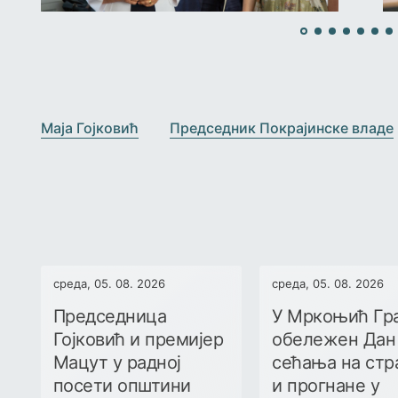
›
‹
Маја Гојковић
Председник Покрајинске владе
среда, 05. 08. 2026
среда, 05. 08. 2026
Председница
У Мркоњић Гр
Гојковић и премијер
обележен Дан
Мацут у радној
сећања на стр
посети општини
и прогнане у