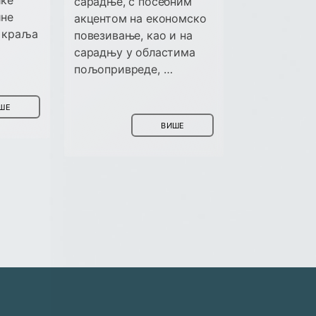
ике
сарадње, с посебним
ине
акцентом на економско
у краља
повезивање, као и на
сарадњу у областима
пољопривреде, …
ШЕ
ВИШЕ