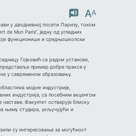
A
A
ави у дводневној посети Паризу, током
rt de Mun Paris“, једну од угледних
које функционише и средњошколски
седницу Гојковић са радом установе,
представља пример добре праксе у
ина у савременом образовању.
у областима модне индустрије,
ивних индустрија, са посебним акцентом
 наставе. Факултет остварује блиску
а њему студира, укључујући и
разили су интересовање за могућност