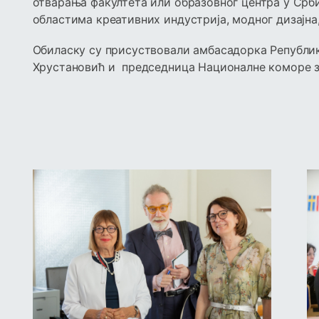
отварања факултета или образовног центра у Срби
областима креативних индустрија, модног дизајна,
Обиласку су присуствовали амбасадорка Републик
Хрустановић и председница Националне коморе за