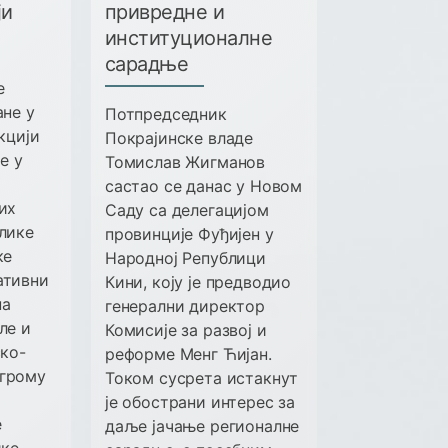
ји
привредне и
институционалне
сарадње
е
ане у
Потпредседник
акцији
Покрајинске владе
е у
Томислав Жигманов
састао се данас у Новом
их
Саду са делегацијом
лике
провинције Фуђијен у
ке
Народној Републици
ативни
Кини, коју је предводио
на
генерални директор
ле и
Комисије за развој и
ско-
реформе Менг Ћијан.
грому
Током сусрета истакнут
је обострани интерес за
е
даље јачање регионалне