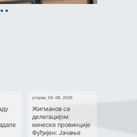
уторак, 04. 08. 2026
аду
Жигманов са
делегацијом
адале
кинеске провинције
Фуђијен: Јачање