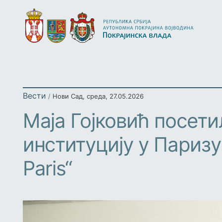
Вести
/
Нови Сад
,
среда, 27.05.2026
Маја Гојковић посет
институцију у Паризу
Paris“