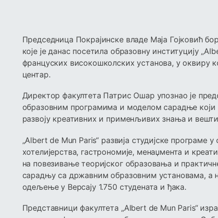
Председница Покрајинске владе Маја Гојковић бор
које је данас посетила образовну институцију „Albe
француских високошколских установа, у oквиру 
центар.
Директор факултета Патрис Ошар упознао је пред
образовним програмима и моделом сарадње који 
развоју креативних и применљивих знања и вешт
„Albert de Mun Paris“ развија студијске програме 
хотелијерства, гастрономије, менаџмента и креат
на повезивање теоријског образовања и практичне
сарадњу са државним образовним установама, а н
одељење у Версају 1.750 студената и ђака.
Представници факултета „Albert de Mun Paris“ из