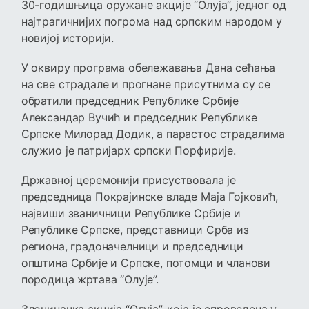
30-годишњица оружане акције “Олуја”, једног од
најтрагичнијих погрома над српским народом у
новијој историји.
У оквиру програма обележавања Дана сећања
на све страдале и прогнане присутнима су се
обратили председник Републике Србије
Александар Вучић и председник Републике
Српске Милорад Додик, а парастос страдалима
служио је патријарх српски Порфирије.
Државној церемонији присуствовала је
председница Покрајинске владе Маја Гојковић,
највиши званичници Републике Србије и
Републике Српске, представници Срба из
региона, градоначелници и председници
општина Србије и Српске, потомци и чланови
породица жртава “Олује”.