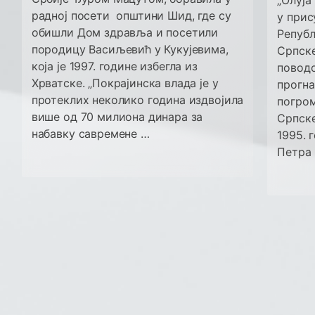
„Олуја
радној посети општини Шид, где су
у прис
обишли Дом здравља и посетили
Републ
породицу Васиљевић у Кукујевима,
Српске
која је 1997. године избегла из
поводо
Хрватске. „Покрајинска влада је у
прогна
протеклих неколико година издвојила
погром
више од 70 милиона динара за
Српске
набавку савремене …
1995. 
Петра