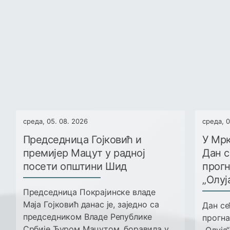
›
‹
среда, 05. 08. 2026
среда, 0
Председница Гојковић и
У Мр
премијер Мацут у радној
Дан с
посети општини Шид
прогн
„Олуј
Председница Покрајинске владе
Маја Гојковић данас је, заједно са
Дан се
председником Владе Републике
прогна
Србије Ђуром Мацутом, боравила у