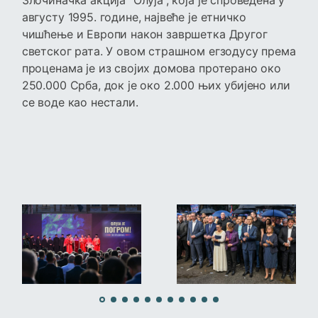
Злочиначка акција “Олуја”, која је спроведена у
августу 1995. године, највеће је етничко
чишћење и Европи након завршетка Другог
светског рата. У овом страшном егзодусу према
проценама је из својих домова протерано око
250.000 Срба, док је око 2.000 њих убијено или
се воде као нестали.