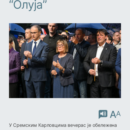
“Олуја”
A
A
У Сремским Карловцима вечерас је обележена