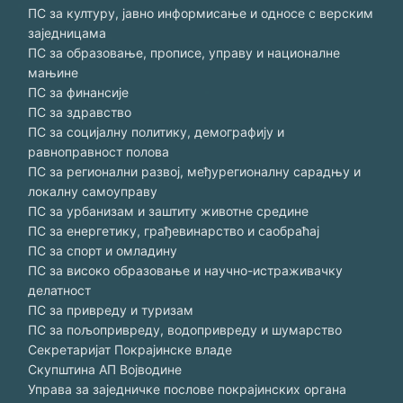
ПС за културу, јавно информисање и односе с верским
заједницама
ПС за образовање, прописе, управу и националне
мањине
ПС за финансије
ПС за здравство
ПС за социјалну политику, демографију и
равноправност полова
ПС за регионални развој, међурегионалну сарадњу и
локалну самоуправу
ПС за урбанизам и заштиту животне средине
ПС за енергетику, грађевинарство и саобраћај
ПС за спорт и омладину
ПС за високо образовање и научно-истраживачку
делатност
ПС за привреду и туризам
ПС за пољопривреду, водопривреду и шумарство
Секретаријат Покрајинске владе
Скупштина АП Војводине
Управа за заједничке послове покрајинских органа