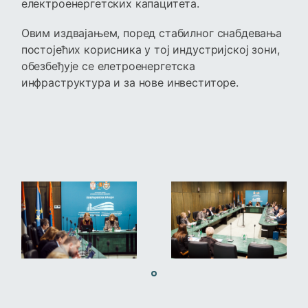
електроенергетских капацитета.
Овим издвајањем, поред стабилног снабдевања
постојећих корисника у тој индустријској зони,
обезбеђује се елетроенергетска
инфраструктура и за нове инвеститоре.