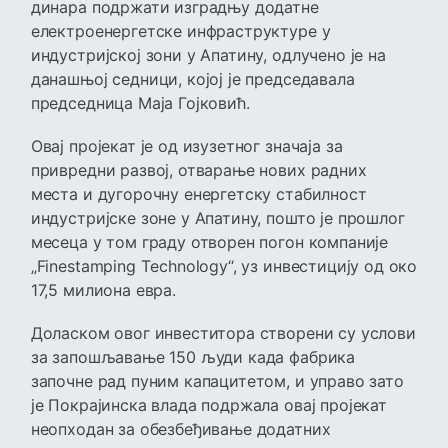
динара подржати изградњу додатне
електроенергетске инфраструктуре у
индустријској зони у Апатину, одлучено је на
данашњој седници, којој је председавала
председница Маја Гојковић.
Овај пројекат је од изузетног значаја за
привредни развој, отварање нових радних
места и дугорочну енергетску стабилност
индустријске зоне у Апатину, пошто је прошлог
месеца у том граду отворен погон компаније
„Finestamping Тechnology“, уз инвестицију од око
17,5 милиона евра.
Доласком овог инвеститора створени су услови
за запошљавање 150 људи када фабрика
започне рад пуним капацитетом, и управо зато
је Покрајинска влада подржала овај пројекат
неопходан за обезбеђивање додатних