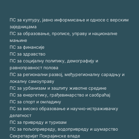
ПС за културу, јавно информисање и односе с верским
заједницама
ПС за образовање, прописе, управу и националне
мањине
ПС за финансије
ПС за здравство
ПС за социјалну политику, демографију и
равноправност полова
ПС за регионални развој, међурегионалну сарадњу и
локалну самоуправу
ПС за урбанизам и заштиту животне средине
ПС за енергетику, грађевинарство и саобраћај
ПС за спорт и омладину
ПС за високо образовање и научно-истраживачку
делатност
ПС за привреду и туризам
ПС за пољопривреду, водопривреду и шумарство
Секретаријат Покрајинске владе