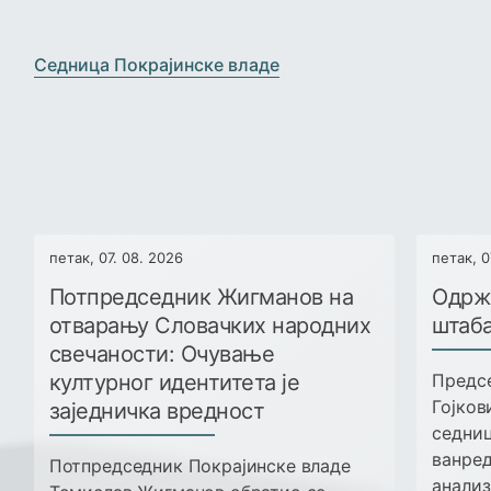
›
‹
Седница Покрајинске владе
петак, 07. 08. 2026
петак, 0
Потпредседник Жигманов на
Одрж
отварању Словачких народних
штаба
свечаности: Очување
културног идентитета је
Предсе
Гојков
заједничка вредност
седниц
ванред
Потпредседник Покрајинске владе
анализ