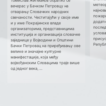
Томислав Жигманов обратио се
метеор
вечерас у Бачком Петровцу на
најнов
отварању Словачких народних
пожари
свечаности. Честитајући у своје име
додатн
и у име Покрајинске владе
после
организаторима, представницима
услова
институција и организација словачке
присус
заједнице у Војводини и Општини
Републ
Бачки Петровац на приређивању ове
велике и значајне културне
манифестације, која међу
војвођанским Словацима траје више
од једног века, …