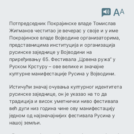
A
A
Потпредседник Покрајинске владе Томислав
Жигманов честитао је вечерас у своје и у име
Покрајинске владе Војводине организаторима,
представницима институција и организација
русинске заједнице у Војводини на
приређивању 65. Фестивала „Црвена ружа“ у
Руском Крстуру – ове велике и значајне
културне манифестације Русина у Војводини.
Истичући значај очувања културног идентитета
русинске заједнице, он је указао на то да
традиција и висок уметнички ниво фестивала
већ дуги низ година чине ову манифестацију
једном од најзначајнијих фестивала Русина у
нашој земљи.