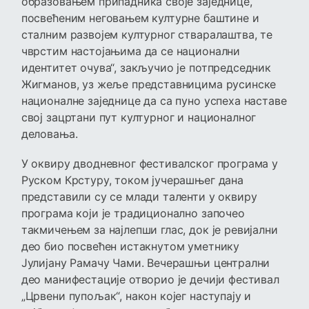
образовањем припадника своје заједнице,
посвећеним неговањем културне баштине и
сталним развојем културног стваралаштва, те
чврстим настојањима да се национални
идентитет очува“, закључио је потпредседник
Жигманов, уз жеље представницима русинске
националне заједнице да са пуно успеха наставе
свој зацртани пут културног и националног
деловања.
У оквиру дводневног фестивалског програма у
Руском Крстуру, током јучерашњег дана
представили су се млади таленти у оквиру
програма који је традиционално започео
такмичењем за најлепши глас, док је ревијални
део био посвећен истакнутом уметнику
Јулијану Рамачу Чами. Вечерашњи централни
део манифестације отворио је дечији фестивал
„Црвени пупољак“, након којег наступају и