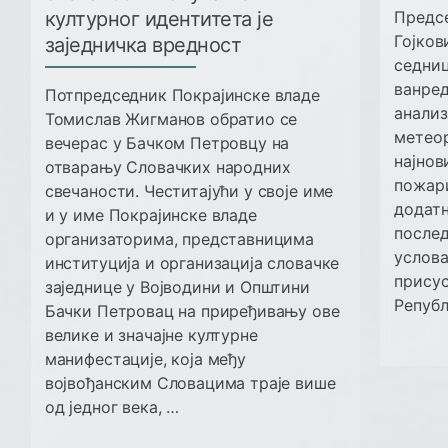
културног идентитета је
Предсе
Гојков
заједничка вредност
седниц
ванред
Потпредседник Покрајинске владе
анализ
Томислав Жигманов обратио се
метеор
вечерас у Бачком Петровцу на
најнов
отварању Словачких народних
пожари
свечаности. Честитајући у своје име
додатн
и у име Покрајинске владе
после
организаторима, представницима
услова
институција и организација словачке
присус
заједнице у Војводини и Општини
Републ
Бачки Петровац на приређивању ове
велике и значајне културне
манифестације, која међу
војвођанским Словацима траје више
од једног века, …