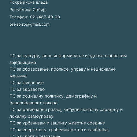
Покрајинска влада
Република Србија
Телефон:
021/487-40-00
presbiro@gmail.com
ПС за културу, јавно информисање и односе с верским
заједницама
ПС за образовање, прописе, управу и националне
мањине
ПС за финансије
ПС за здравство
ПС за социјалну политику, демографију и
равноправност полова
ПС за регионални развој, међурегионалну сарадњу и
локалну самоуправу
ПС за урбанизам и заштиту животне средине
ПС за енергетику, грађевинарство и саобраћај
ПС за спорт и омладину