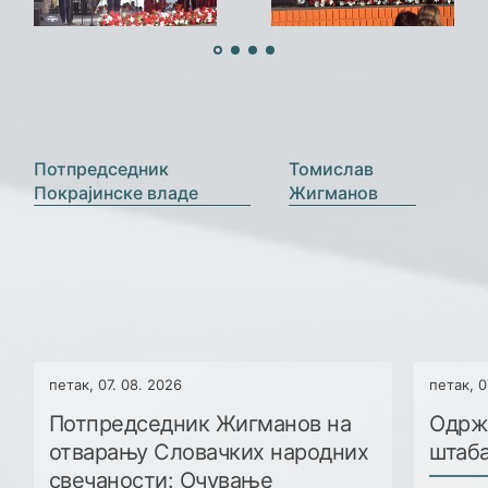
›
‹
Потпредседник
Томислав
Покрајинске владе
Жигманов
петак, 07. 08. 2026
петак, 0
Потпредседник Жигманов на
Одрж
отварању Словачких народних
штаба
свечаности: Очување