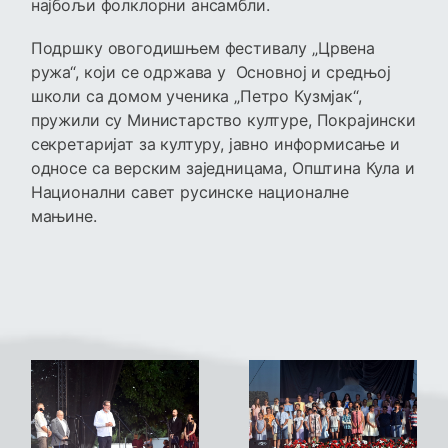
најбољи фолклорни ансамбли.
Подршку овогодишњем фестивалу „Црвена
ружа“, који се одржава у Основној и средњој
школи са домом ученика „Петро Кузмјак“,
пружили су Министарство културе, Покрајински
секретаријат за културу, јавно информисање и
односе са верским заједницама, Општина Кула и
Национални савет русинске националне
мањине.