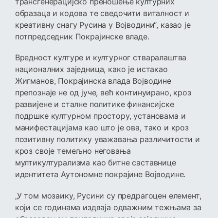
трансгенерацијско преношење културних
образаца и кодова те сведочити виталност и
креативну снагу Русина у Војводини“, казао је
потпредседник Покрајинске владе.
Вредност културе и културног стваралаштва
националних заједница, како је истакао
Жигманов, Покрајинска влада Војводине
препознаје не од јуче, већ континуирано, кроз
развијене и сталне политике финансијске
подршке културном простору, установама и
манифестацијама као што је ова, тако и кроз
позитивну политику уважавања различитости и
кроз своје темељно неговања
мултикултурализма као битне саставнице
идентитета Аутономне покрајине Војводине.
„У том мозаику, Русини су предрагоцен елемент,
који се годинама издваја одважним тежњама за