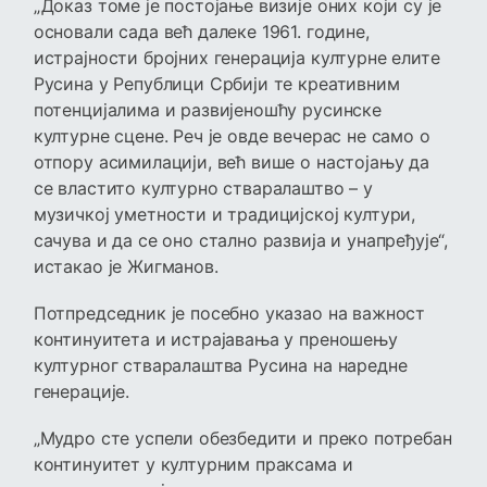
„Доказ томе је постојање визије оних који су је
основали сада већ далеке 1961. године,
истрајности бројних генерација културне елите
Русина у Републици Србији те креативним
потенцијалима и развијеношћу русинске
културне сцене. Реч је овде вечерас не само о
отпору асимилацији, већ више о настојању да
се властито културно стваралаштво – у
музичкој уметности и традицијској култури,
сачува и да се оно стално развија и унапређује“,
истакао је Жигманов.
Потпредседник је посебно указао на важност
континуитета и истрајавања у преношењу
културног стваралаштва Русина на наредне
генерације.
„Мудро сте успели обезбедити и преко потребан
континуитет у културним праксама и