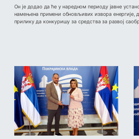
Он је додао да ће у наредном периоду јавне устан
намењена примени обновљивих извора енергије, д
прилику да конкуришу за средства за развој саоб