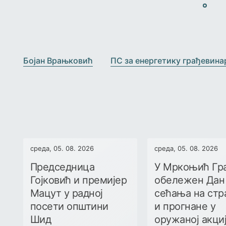
›
‹
Бојан Врањковић
ПС за енергетику грађевина
среда, 05. 08. 2026
среда, 05. 08. 2026
Председница
У Мркоњић Гр
Гојковић и премијер
обележен Дан
Мацут у радној
сећања на стр
посети општини
и прогнане у
Шид
оружаној акци