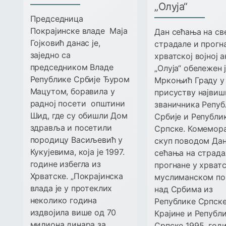
„Олуја“
Председница
Покрајинске владе Маја
Дан сећања на св
Гојковић данас је,
страдале и прогн
заједно са
хрватској војној 
председником Владе
„Олуја“ обележен ј
Републике Србије Ђуром
Мркоњић Граду у
Мацутом, боравила у
присуству највиш
радној посети општини
званичника Репуб
Шид, где су обишли Дом
Србије и Републи
здравља и посетили
Српске. Комемор
породицу Васиљевић у
скуп поводом Да
Кукујевима, која је 1997.
сећања на страда
године избегла из
прогнане у хрват
Хрватске. „Покрајинска
муслиманском по
влада је у протеклих
над Србима из
неколико година
Републике Српск
издвојила више од 70
Крајине и Републ
милиона динара за
Српске 1995. год