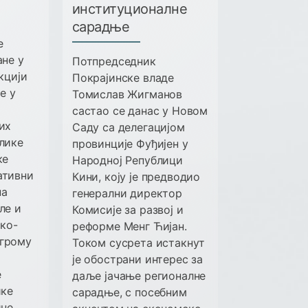
институционалне
сарадње
е
ане у
Потпредседник
акцији
Покрајинске владе
е у
Томислав Жигманов
састао се данас у Новом
их
Саду са делегацијом
лике
провинције Фуђијен у
ке
Народној Републици
ативни
Кини, коју је предводио
на
генерални директор
ле и
Комисије за развој и
ско-
реформе Менг Ћијан.
грому
Током сусрета истакнут
је обострани интерес за
е
даље јачање регионалне
ике
сарадње, с посебним
ине