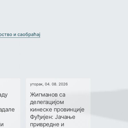
рство и саобраћај
уторак, 04. 08. 2026
аду
Жигманов са
делегацијом
адале
кинеске провинције
Фуђијен: Јачање
ји
привредне и