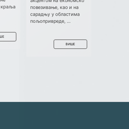
акцентом на економско
у краља
повезивање, као и на
сарадњу у областима
пољопривреде, …
ШЕ
ВИШЕ