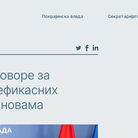
Покрајинска влада
Секретаријат
оворе за
ефикасних
тановама