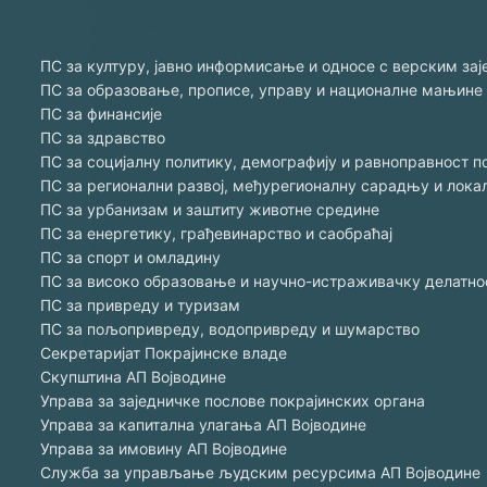
ПС за културу, јавно информисање и односе с верским за
ПС за образовање, прописе, управу и националне мањине
ПС за финансије
ПС за здравство
ПС за социјалну политику, демографију и равноправност п
ПС за регионални развој, међурегионалну сарадњу и лок
ПС за урбанизам и заштиту животне средине
ПС за енергетику, грађевинарство и саобраћај
ПС за спорт и омладину
ПС за високо образовање и научно-истраживачку делатно
ПС за привреду и туризам
ПС за пољопривреду, водопривреду и шумарство
Секретаријат Покрајинске владе
Скупштина АП Војводине
Управа за заједничке послове покрајинских органа
Управа за капитална улагања АП Војводине
Управа за имовину АП Војводине
Служба за управљање људским ресурсима АП Војводине