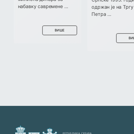
набавку савремене …
одржан је на Трг
Петра …
ВИШЕ
ВИ