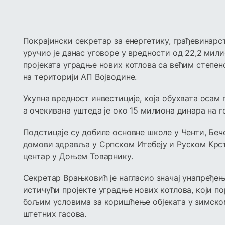
Покрајински секретар за енергетику, грађевинарс
уручио је данас уговоре у вредности од 22,2 мил
пројеката уградње нових котлова са већим степе
на територији АП Војводине.
Укупна вредност инвестиције, која обухвата осам 
а очекивана уштеда је око 15 милиона динара на 
Подстицаје су добиле основне школе у Ченти, Беч
домови здравља у Српском Итебеју и Руском Крсту
центар у Доњем Товарнику.
Секретар Врањковић је нагласио значај унапређењ
истичући пројекте уградње нових котлова, који п
бољим условима за коришћење објеката у зимско
штетних гасова.