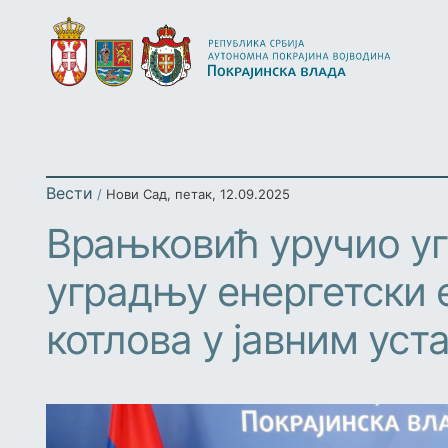
Вести
/
Нови Сад
,
петак, 12.09.2025
Врањковић уручио уг
уградњу енергетски 
котлова у јавним ус