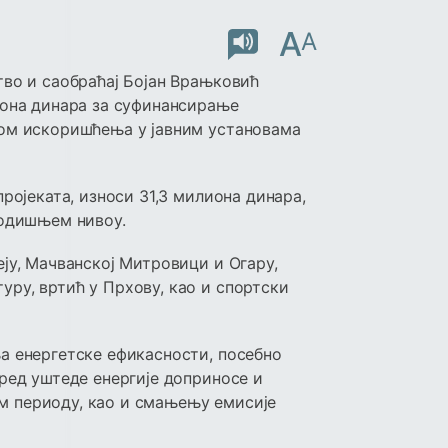
A
A
тво и саобраћај Бојан Врањковић
иона динара за суфинансирање
ном искоришћења у јавним установама
пројеката, износи 31,3 милиона динара,
годишњем нивоу.
еју, Мачванској Митровици и Огару,
ру, вртић у Прхову, као и спортски
а енергетске ефикасности, посебно
оред уштеде енергије доприносе и
м периоду, као и смањењу емисије